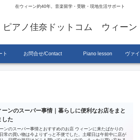
在ウィーン約40年。音楽留学・受験・現地生活サポート
ピアノ佳奈ドットコム ウィーン
ート
お問合せ/Contact
Piano lesson
ィーンのスーパー事情｜暮らしに便利なお店をまと
ました
ーンのスーパー事情とおすすめのお店 ウィーンに来たばかりの
日常の買い物は今よりずっと不便でした。土曜日は午前中に店が
り、日曜や祝日はどこも開いていないので、うっかり買い忘れる