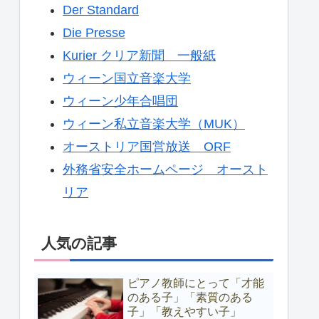
Der Standard
Die Presse
Kurier クリア新聞 一般紙
ウィーン国立音楽大学
ウィーン少年合唱団
ウィーン私立音楽大学（MUK）
オーストリア国営放送 ORF
外務省安全ホームページ オースト
リア
人気の記事
ピアノ教師にとって「才能
のある子」「素質のある
子」「教えやすい子」