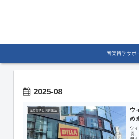
音楽留学サポ
2025-08
ウ
音楽留学と演奏生活
め
ウィ
頃、
閉ま