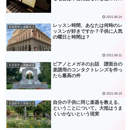
ッスンがコスパの良いワケ
2021.08.24
レッスン時間、あなたは何時のレ
音楽留学と演奏生活
ッスンが好きですか？子供に人気
の曜日と時間は？
2021.08.21
ピアノとメガネのお話 譜面台の
音楽留学と演奏生活
楽譜用のコンタクトレンズを作っ
たら最高の件
2021.08.19
自分の子供に同じ楽器を教える、
音楽留学と演奏生活
ということについて。大抵はうま
くいかないという現実