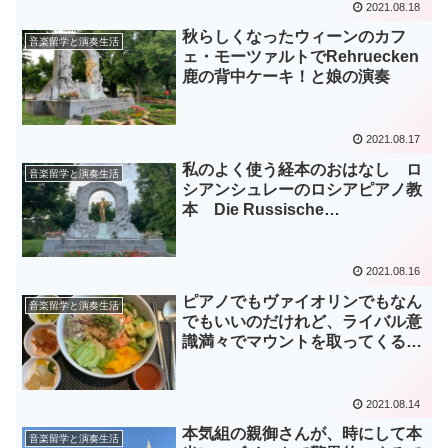
2021.08.18
秋らしくなったウィーンのカフ
音楽留学と演奏生活
ェ・モーツァルトでRehruecken
鹿の背中ケーキ！と娘の演奏
2021.08.17
私のよく使う経本のおはなし ロ
音楽留学と演奏生活
シアンシュレーのロシアピアノ教
本 Die Russische
Klavierschule
2021.08.16
ピアノでもヴァイオリンでもなん
音楽留学と演奏生活
でもいいのだけれど、ライバル意
識満々でマウントを取ってくる人
への対処法
2021.08.14
本気組の親御さんが、時にして本
音楽留学と演奏生活