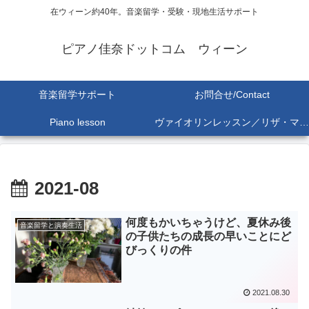
在ウィーン約40年。音楽留学・受験・現地生活サポート
ピアノ佳奈ドットコム ウィーン
音楽留学サポート
お問合せ/Contact
Piano lesson
ヴァイオリンレッスン／リザ・マリア Lisa-Maria SEKINE
2021-08
何度もかいちゃうけど、夏休み後
音楽留学と演奏生活
の子供たちの成長の早いことにど
びっくりの件
2021.08.30