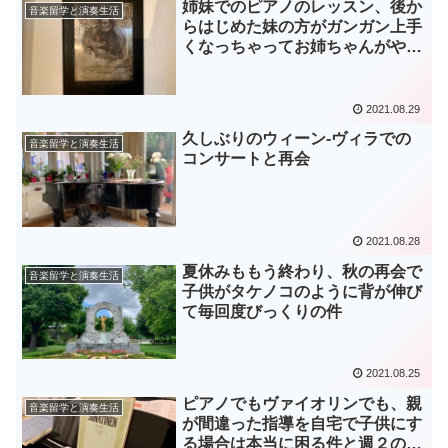
姉妹でのピアノのレッスン、後か
音楽留学と演奏生活
らはじめた妹の方がガンガン上手
くなっちゃってお姉ちゃんがやる
気喪失というアルアルのお話
2021.08.29
久しぶりのウィーン-ヴィラでの
音楽留学と演奏生活
コンサートと再会
2021.08.28
夏休みももう終わり、秋の再会で
音楽留学と演奏生活
子供がタケノコのように背が伸び
て毎回度びっくりの件
2021.08.25
ピアノでもヴァイオリンでも、親
音楽留学と演奏生活
が間違った指導を自宅で子供にす
る場合は本当に困る件と週２のレ