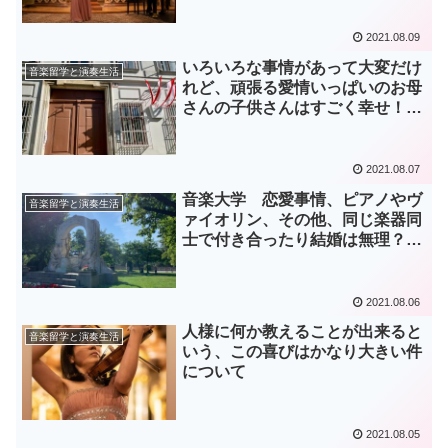
2021.08.09
いろいろな事情があって大変だけ
音楽留学と演奏生活
れど、頑張る愛情いっぱいのお母
さんの子供さんはすごく幸せ！、
な件
2021.08.07
音楽大学 恋愛事情、ピアノやヴ
音楽留学と演奏生活
ァイオリン、その他、同じ楽器同
士で付き合ったり結婚は無理？性
格が悪いって言われるのは本当？
の件について
2021.08.06
人様に何か教えることが出来ると
音楽留学と演奏生活
いう、この喜びはかなり大きい件
について
2021.08.05