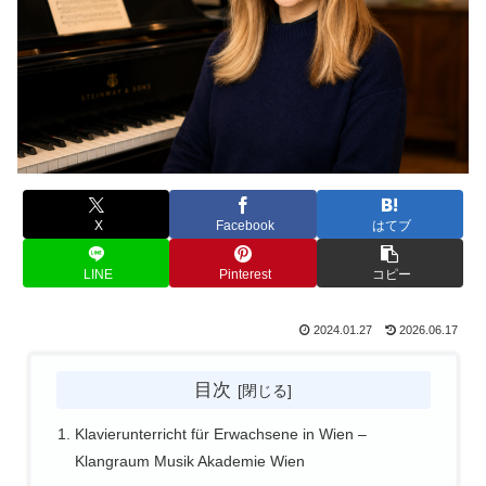
X
Facebook
はてブ
LINE
Pinterest
コピー
2024.01.27
2026.06.17
目次
Klavierunterricht für Erwachsene in Wien –
Klangraum Musik Akademie Wien