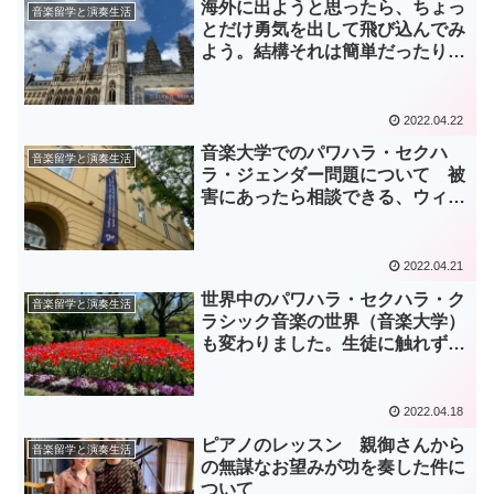
海外に出ようと思ったら、ちょっ
音楽留学と演奏生活
とだけ勇気を出して飛び込んでみ
よう。結構それは簡単だったりす
る話
2022.04.22
音楽大学でのパワハラ・セクハ
音楽留学と演奏生活
ラ・ジェンダー問題について 被
害にあったら相談できる、ウィー
ン国立音楽大学の機関のご紹介
2022.04.21
世界中のパワハラ・セクハラ・ク
音楽留学と演奏生活
ラシック音楽の世界（音楽大学）
も変わりました。生徒に触れずに
指導すること
2022.04.18
ピアノのレッスン 親御さんから
音楽留学と演奏生活
の無謀なお望みが功を奏した件に
ついて