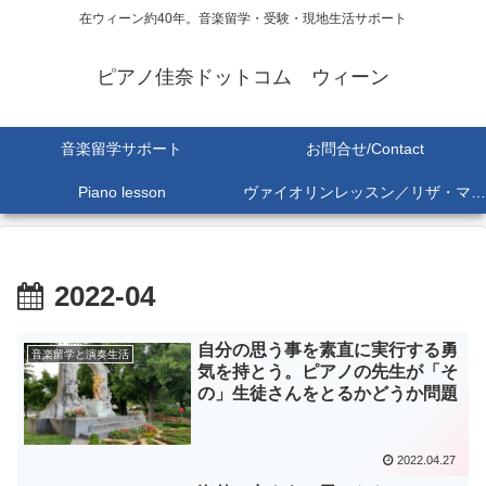
在ウィーン約40年。音楽留学・受験・現地生活サポート
ピアノ佳奈ドットコム ウィーン
音楽留学サポート
お問合せ/Contact
Piano lesson
ヴァイオリンレッスン／リザ・マリア Lisa-Maria SEKINE
2022-04
自分の思う事を素直に実行する勇
音楽留学と演奏生活
気を持とう。ピアノの先生が「そ
の」生徒さんをとるかどうか問題
2022.04.27