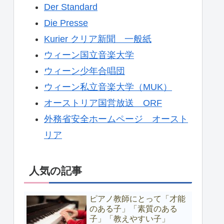
Der Standard
Die Presse
Kurier クリア新聞 一般紙
ウィーン国立音楽大学
ウィーン少年合唱団
ウィーン私立音楽大学（MUK）
オーストリア国営放送 ORF
外務省安全ホームページ オースト
リア
人気の記事
ピアノ教師にとって「才能
のある子」「素質のある
子」「教えやすい子」