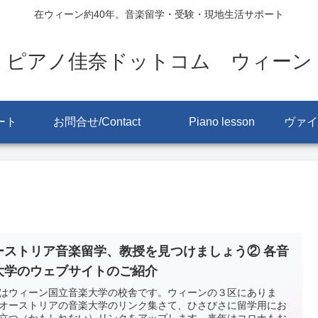
在ウィーン約40年。音楽留学・受験・現地生活サポート
ピアノ佳奈ドットコム ウィーン
ート
お問合せ/Contact
Piano lesson
ーストリア音楽留学、教授を見つけましょう② 各音
大学のウェブサイトのご紹介
はウィーン国立音楽大学の校舎です。ウィーンの３区にありま
オーストリアの音楽大学のリンク集さて、ひさびさに留学用にお
立つ（かもしれない）リンクをアップします。来年はコロナもお