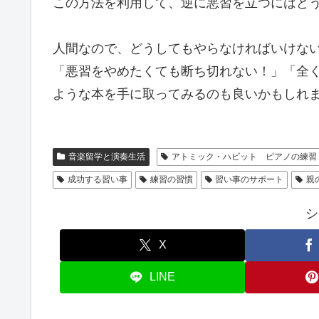
この方法を利用して、逆に悪習を立つにはど
人間なので、どうしてもやらなければいけな
「悪習をやめたくても断ち切れない！」「全
ような本を手に取ってみるのも良いかもしれ
音楽留学と演奏生活
アトミック・ハビット ピアノの練習
成功する習い事
練習の習慣
習い事のサポート
親
シ
X
LINE