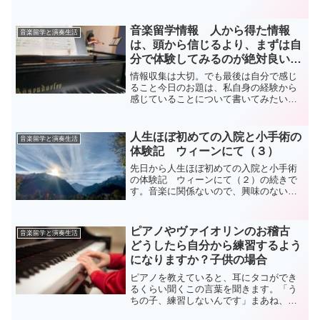
女の様子を書いてみようと思います。ム
スメは現在、スペインのサンタンデール
のアカデミーに参加しています。毎年、
音楽留学情報 人から得た情報
音楽留学と演奏生活
世界中から、公開オーディ...
は、頭から信じるより、まずは自
分で体験してみるのが絶対良いと
いうお話
情報収集は大切。でも最後は自分で感じ
ること今日のお題は、私自身の経験から
感じていることについて書いてみたいと
思います。留学のように、自分の知らな
い世界に飛び込む時には、やはり情報収
集がとても大切になります。「その国の
人生ほぼ初めての入院と小手術の
音楽留学と演奏生活
治安はどうなのだろう」「...
体験記 ウィーンにて（３）
先日から人生ほぼ初めての入院と小手術
の体験記 ウィーンにて（２）の続きで
す。音楽に関係ないので、興味のない人
はどばしてください。手術が終わって私
達の病室に戻ってきたBさんも綺麗なオー
ストリア人。私よりひとつ年上です。返
ピアノやヴァイオリンのお稽古
音楽留学と演奏生活
ってくるなり彼氏（ご主...
どうしたら自分から練習するよう
になりますか？子供の場合
ピアノを教えていると、耳にタコができ
るくらい聞くこの言葉を聞きます。「う
ちの子、練習しないんです」まあね、ピ
アノにガンガン興味のある時は楽しくて