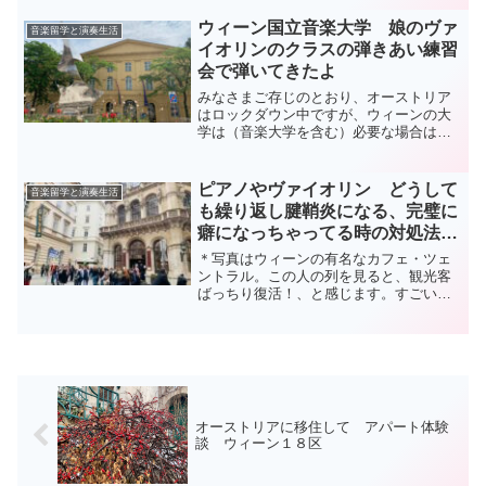
毎日練習したりする子もいますが、レッ
スンの時は楽しそうにしていても、プロ
ウィーン国立音楽大学 娘のヴァ
音楽留学と演奏生活
を目指す子たちのように、...
イオリンのクラスの弾きあい練習
会で弾いてきたよ
みなさまご存じのとおり、オーストリア
はロックダウン中ですが、ウィーンの大
学は（音楽大学を含む）必要な場合は、
対面のプログラムが行われます。今日
は、娘の所属するクラスのヴァイオリン
弾きあい会でした。きちんと2Gプラス
ピアノやヴァイオリン どうして
音楽留学と演奏生活
（ワクチン接種・感染後６ヶ...
も繰り返し腱鞘炎になる、完璧に
癖になっちゃってる時の対処法と
は
＊写真はウィーンの有名なカフェ・ツェ
ントラル。この人の列を見ると、観光客
ばっちり復活！、と感じます。すごい
人！！！＊ふと思いついたので書いてい
ます。私もティーンエイジャーで良い先
生に変わるまでは、めちゃめちゃな練習
を数時間繰り返し、腕や手を...
オーストリアに移住して アパート体験
談 ウィーン１８区