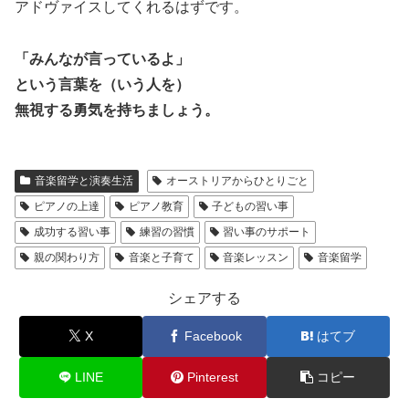
アドヴァイスしてくれるはずです。
「みんなが言っているよ」
という言葉を（いう人を）
無視する勇気を持ちましょう。
音楽留学と演奏生活
オーストリアからひとりごと
ピアノの上達
ピアノ教育
子どもの習い事
成功する習い事
練習の習慣
習い事のサポート
親の関わり方
音楽と子育て
音楽レッスン
音楽留学
シェアする
X
Facebook
はてブ
LINE
Pinterest
コピー