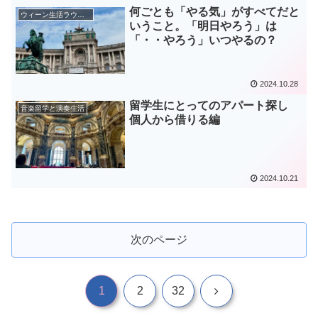
何ごとも「やる気」がすべてだと
ウィーン生活ラウンジ
いうこと。「明日やろう」は
「・・やろう」いつやるの？
2024.10.28
留学生にとってのアパート探し
音楽留学と演奏生活
個人から借りる編
2024.10.21
次のページ
次
1
2
32