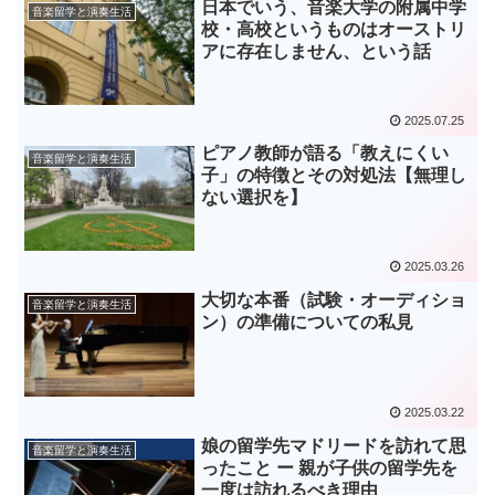
日本でいう、音楽大学の附属中学
音楽留学と演奏生活
校・高校というものはオーストリ
アに存在しません、という話
2025.07.25
ピアノ教師が語る「教えにくい
音楽留学と演奏生活
子」の特徴とその対処法【無理し
ない選択を】
2025.03.26
大切な本番（試験・オーディショ
音楽留学と演奏生活
ン）の準備についての私見
2025.03.22
娘の留学先マドリードを訪れて思
音楽留学と演奏生活
ったこと ー 親が子供の留学先を
一度は訪れるべき理由