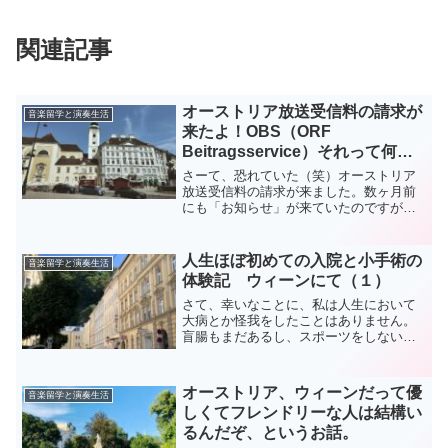
関連記事
オーストリア放送受信料の請求が
音楽留学と演奏生活
来たよ！OBS（ORF
Beitragsservice）それって何？
留学生も払うの？
さーて、恐れていた（笑）オーストリア
放送受信料の請求が来ました。数ヶ月前
にも「お知らせ」が来ていたのですが、
どうせ年間まとめて払えばいいや、と無
視していたら今度はちゃんと請求書が来
ちゃった。昨年までは、テレビや受信機
人生ほぼ初めての入院と小手術の
音楽留学と演奏生活
のない人は払わないで良か...
体験記 ウィーンにて（１）
さて、幸いなことに、私は人生において
大病とか怪我をしたことはありません。
盲腸もまだあるし、スポーツをしないの
で骨折とかもなし。入院といえば、長女
を出産した時にウィーンの病院に滞在し
たけれど、妊娠出産は病気じゃないし、
オーストリア、ウィーンだって優
音楽留学と演奏生活
安産だったので、まるでホ...
しくてフレンドリーな人は結構い
るんだぞ、というお話。