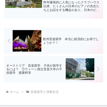
昨年爆発的に人気になったクラブハウス
以来、たくさんの日本のピアノの先生た
ちとお話をする機会があり、日本のピア
ノやヴァイオリンのレッスン事情、お教
室運営や親御さんや生徒さんとのやりと
り云々、心から驚くこと、感心するこ
と、勉強になることを経験さ...
欧州音楽留学 本当に経済的にお得でし
ょうか？！
オーストリア 音楽留学 子供が留学す
るには？ ①ウィーン国立音楽大学の子
供留学 授業料等
ホーム
音楽留学と演奏生活