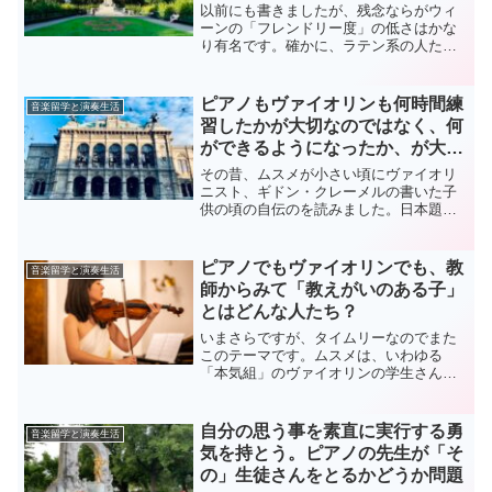
以前にも書きましたが、残念ならがウィ
ーンの「フレンドリー度」の低さはかな
り有名です。確かに、ラテン系の人たち
に比べると、知らない外人にわざわざ寄
ってきてお世話をしてくれる、なんて、
ガイジンであっても、若くてイケメン、
ピアノもヴァイオリンも何時間練
音楽留学と演奏生活
もしくは若くてピチピチの...
習したかが大切なのではなく、何
ができるようになったか、が大切
な話
その昔、ムスメが小さい頃にヴァイオリ
ニスト、ギドン・クレーメルの書いた子
供の頃の自伝のを読みました。日本題名
を忘れてしまったのですが、多分これ。
ごめんなさい、あまり確かではありませ
んが。クレーメルさん、小さい時は厳し
ピアノでもヴァイオリンでも、教
音楽留学と演奏生活
く練習時間を管理されてい...
師からみて「教えがいのある子」
とはどんな人たち？
いまさらですが、タイムリーなのでまた
このテーマです。ムスメは、いわゆる
「本気組」のヴァイオリンの学生さんを
数人教えています。もちろんみんなソリ
ストや海外の音楽大学留学を視野に入れ
て頑張っています。指導法は、まあ、学
自分の思う事を素直に実行する勇
音楽留学と演奏生活
生さんのレベルにより違うと...
気を持とう。ピアノの先生が「そ
の」生徒さんをとるかどうか問題