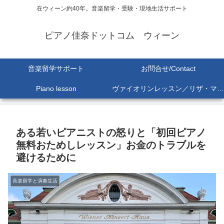
在ウィーン約40年。音楽留学・受験・現地生活サポート
ピアノ佳奈ドットコム ウィーン
音楽留学サポート
お問合せ/Contact
Piano lesson
ヴァイオリンレッスン／リザ・マリア Lisa-Maria SEKINE
ある若いピアニストの怒りと「初回ピアノ
無料おためしレッスン」お金のトラブルを
避けるために
音楽留学と演奏生活