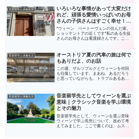
く、そして一生懸命に切磋琢磨している
お話を書きましたが、もちろん例外もあ
いろいろな事情があって大変だけ
音楽留学と演奏生活
ります。今日は、...
れど、頑張る愛情いっぱいのお母
さんの子供さんはすごく幸せ！、
な件
*ウィーン ベートーヴェンの住んだ家。
ショッテントアの近くです*私のある生徒
さんのお母さんは看護婦さんです。この
コロナ禍で、それはもう、大忙し。夜勤
も普通にあります。その生徒ちゃんは、
いわゆる、「センスの良い子・教えがい
オーストリア夏の汽車の旅は何で
音楽留学と演奏生活
のある子」です。なに...
もありだよ、のお話
この週、ザルツブルクとウィーンを何回
も往復しています。まあね、あるだろう
と思っていながらも、トラブルあるあ
る。一回はリンツ手前で急に停止。
「少々お待ち下さい」が15分になり、30
分、あげくの果てには「今はウィーンに
音楽留学先としてウィーンを選ぶ
音楽留学と演奏生活
運行するのは不可能です」な...
意味｜クラシック音楽を学ぶ環境
とその魅力
音楽留学先として、ウィーンを選ぶ意味
ウィーンで学ぶ長所について、改めて考
えてみました。ここで書くのは、ムスメ
が子どもの頃から所属しているウィーン
国立音楽大学や私立音楽大学、モーツァ