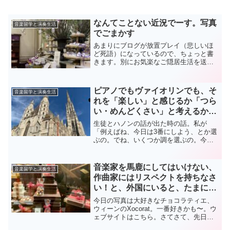
なんてことない近況でーす。写真
音楽留学と演奏生活
でごまかす
あまりにブログが放置プレイ（悲しいほ
ど死語）になっているので、ちょっと書
きます。別にお気楽なご隠居生活を送っ
ているわけではないのですが、時間があ
っという間に過ぎていきます。息子は新
しい部署で元気に楽しく働いていて、平
ピアノでもヴァイオリンでも、そ
音楽留学と演奏生活
日は全く時間がないので週...
れを「楽しい」と感じるか「つら
い・めんどくさい」と考えるかが
「分かれ目」というお話
生徒とハノンの話が出た時の話。私が
「例えばね、今日は3番にしよう、とか選
ぶの。でね、いくつか調を選ぶの。今日
はA-DurとEs-Durと短調はf-mollとc-moll
にしよう、とかね。で、ハノンの版によ
ってはリズム練習のパターンが何個か
音楽家を馬鹿にしてはいけない、
音楽留学と演奏生活
載...
作曲家にはリスペクトを持ちなさ
い！と、外国にいると、たまには
腹の立つことのある話
今日の写真は大好きなチョコラティエ、
ウィーンのXocorat。一番好きかも〜。ウ
ェブサイトはこちら。さてさて、先日は
いかに大人の趣味のピアノマニアが楽し