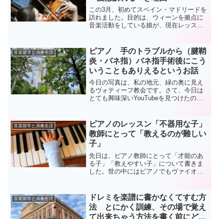
この3月、初めてスペイン・マドリードを
訪れました。目的は、ウィーンを拠点に
音楽活動をしている娘が、現在レッスン
を受けているマドリードの音楽大学や先
生方にお会いし、彼女の現地での暮らし
を実際にこの目で見ることでした。マド
ピアノ 手のトラブルから（腱鞘
音楽留学と演奏生活
リードでの娘の新たな音...
炎・バネ指）バネ指手術後にこう
いうこともありえるというお話
今日の写真は、私の地元、緑の奥に見え
るヴォティーフ教会です。さて、今日は
とても興味深いYouTubeを見つけたの
で、みなさんにシェアしたいと思いま
す。それはこちら。勝間和代さんといえ
ば、経済評論家としてご存知の方も多い
ピアノのレッスン「不器用な子」
音楽留学と演奏生活
と思います。もちろんこ...
教師にとって「教えるのが難しい
子」
先日は、ピアノ教師にとって「才能のあ
る子」「教えやすい子」について書きま
した。世の中にはピアノでもヴァイオリ
ンでも、なんか知らないけれど、すぐに
言われたことができて、前世はピアノや
ヴァイオリンを弾いてたんじゃないの？
ドレミを楽譜に書かなくてすむ方
音楽留学と演奏生活
みたいな子供が結構います...
法 とにかく訓練、その場で覚え
て出来ちゃう方法を書く前にどび