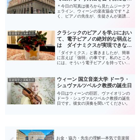
っくりの生徒の話
＊今日の写真は後ろから見たムジークフ
ェライン、ウィーンの楽友協会です＊よ
く、ピアノの先生が、生徒さんが楽譜に
「ドレミ」の音名を書き込んでいて、そ
れを嘆いたりしているのを見るのです
が、私にもあります。その経験。ある程
クラシックのピアノを学ぶにおい
音楽留学と演奏生活
度ピアノを習っているティー...
て、電子ピアノの絶対的な弱点と
は ダイナミクスが実現できない
ということ
「ダイナミクス」と書きましたが、簡単
に言えば「強弱」の事です。私のところ
には、そういう電子ピアノを持っている
生徒さんがいないので、「ああ、そうい
えば」、と今さら驚いた事実です。そう
なんです、安値の電子ピアノとは、押す
ウィーン 国立音楽大学 ドーラ・
音楽留学と演奏生活
と「ブー」っと音が出て、...
シュヴァルツベルク教授の誕生日
今日はウィーンの巨匠、ヴァイオリンの
ドーラ・シュヴァルツベルク教授の誕生
日です。彼女の演奏を聞いてください。
お金・協力・先生の理解―本気で音楽留