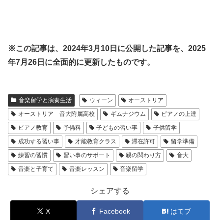
※この記事は、2024年3月10日に公開した記事を、2025
年7月26日に全面的に更新したものです。
音楽留学と演奏生活
ウィーン
オーストリア
オーストリア 音大附属高校
ギムナジウム
ピアノの上達
ピアノ教育
予備科
子どもの習い事
子供留学
成功する習い事
才能教育クラス
滞在許可
留学準備
練習の習慣
習い事のサポート
親の関わり方
音大
音楽と子育て
音楽レッスン
音楽留学
シェアする
X
Facebook
はてブ