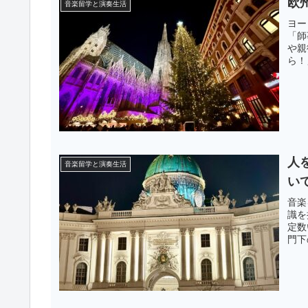
欧
音楽留学と演奏生活
ヨー
「師
や親
ら！
人
音楽留学と演奏生活
い
音楽
識を
定数
門下