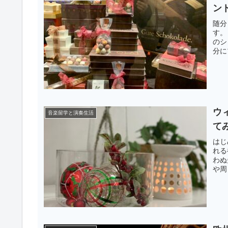
ン
随分
す。
のシ
分に
ウ
音楽留学と演奏生活
て
はじ
れる
わぬ
や周