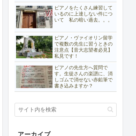
ピアノをたくさん練習して
いるのに上達しない件につ
いて 私の暗い過去。。。
ピアノ・ヴァイオリン留学
で複数の先生に習うときの
注意点【音大志望者必見】
私見です！
ピアノの先生方へ質問で
す。生徒さんの楽譜に、消
しゴムで消せない赤鉛筆で
書き込みますか？
アーカイブ