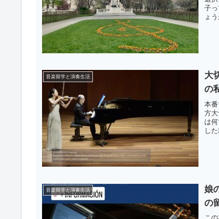
子っ
ょう
大
音楽留学と演奏生活
の
本番
方大
は何
した
娘
音楽留学と演奏生活
の
この