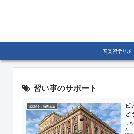
音楽留学サポ
習い事のサポート
ピ
音楽留学と演奏生活
ど
うち
ん、
けど