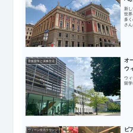
新し
世界
多く
さん
オ
音楽留学と演奏生活
ウ
ウィ
留学
ピ
ウィーン生活ラウンジ