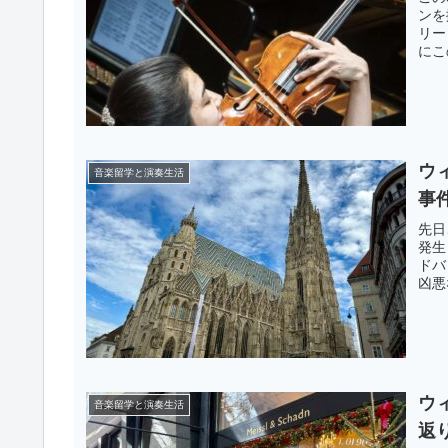
ンを
リー
にこ
ウ
音楽留学と演奏生活
事
先日
発生
ドバ
凶悪
ウ
音楽留学と演奏生活
返