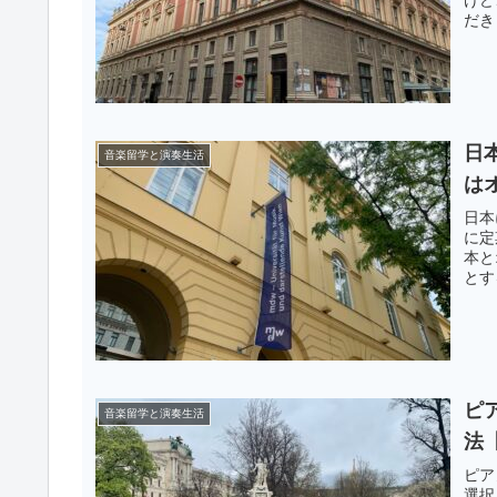
だき
日
音楽留学と演奏生活
は
日本
に定
本と
とす
ピ
音楽留学と演奏生活
法
ピア
選択