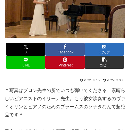
X
Facebook
はてブ
LINE
Pinterest
コピー
2022.02.15
2025.03.30
＊写真はブロン先生の所でいつも弾いてくださる、素晴ら
しいピアニストのイリーナ先生。もう彼女演奏するのヴァ
イオリンとピアノのためのブラームスのソナタなんて超絶
品です＊