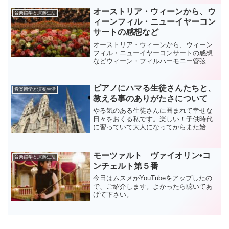
学試験が行われました。試験は基本的に
年齢順に進められます。まず、13歳まで
オーストリア・ウィーンから、ウ
音楽留学と演奏生活
のHochbegab...
ィーンフィル・ニューイヤーコン
サートの感想など
オーストリア・ウィーンから、ウィーン
フィル・ニューイヤーコンサートの感想
などウィーン・フィルハーモニー管弦楽
団 2021年ニューイヤー コンサートみな
さん、ウィーンフィルのニューイヤーコ
ンサートをご覧になりましたか？プログ
ピアノにハマる生徒さんたちと、
音楽留学と演奏生活
ラムはこちら。Tw...
教える事のありがたさについて
やる気のある生徒さんに囲まれて幸せな
日々をおくる私です。楽しい！子供時代
に習っていて大人になってからまた始め
た再会組と全く初めての人、といろいろ
いるのですが、全員の共通点は「みんな
ピアノが好きで習う姿勢がかなり積極
モーツァルト ヴァイオリン•コ
音楽留学と演奏生活
的」だということです。考え...
ンチェルト第５番
今日はムスメがYouTubeをアップしたの
で、ご紹介します。よかったら聴いてあ
げて下さい。