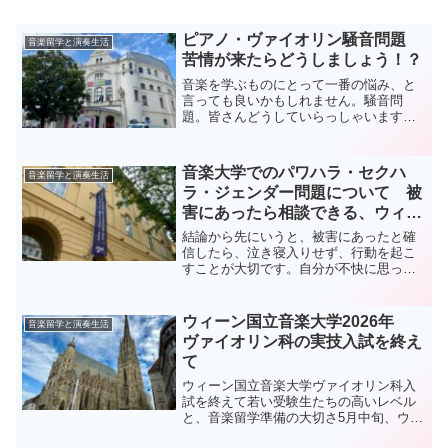
ピアノ・ヴァイオリン騒音問題
音楽留学と演奏生活
苦情が来たらどうしましょう！？
音楽を学ぶものにとって一番の悩み、と
言っても良いかもしれません。騒音問
題。皆さんどうしていらっしゃいます
か？日本の多くの音大生、ピアノの先生
方は防音設備をしていらっしゃるそうで
す。ピアノ以外でも騒音が原因で怖い事
音楽大学でのパワハラ・セクハ
音楽留学と演奏生活
件が起きることもあるようなの...
ラ・ジェンダー問題について 被
害にあったら相談できる、ウィー
ン国立音楽大学の機関のご紹介
結論から先にいうと、被害にあったと確
信したら、泣き寝入りせず、行動を起こ
すことが大切です。自分が不快に思った
ら、それはもう被害にあったということ
です。オーストリアの大学には、それに
対処する部門がきちんとあります。どう
ウィーン国立音楽大学2026年
音楽留学と演奏生活
ぞ足を運んで相談してみて...
ヴァイオリン科の実技入試を終え
て
ウィーン国立音楽大学ヴァイオリン科入
試を終えて若い受験生たちの高いレベル
と、音楽留学準備の大切さ5月中旬、ウィ
ーン国立音楽大学のヴァイオリン科の入