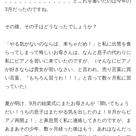
。。。。。。。。。。。。。。とこれを書いたのは今年の
3月だったのですね。
その後、その子はどうなったでしょうか？
「やる気がないのならば、来ちゃだめ！」と私に出禁を食
らってしまって悔しいお母さんは、なんと息子の代わりに
私にピアノを習いに来ていたのですが、（そんなにピアノ
が好きならば貴女が習いなさい、と言われ、売り言葉に買
い言葉、『もちろん習うわ！！！』と言って数ヶ月私に習
っていた）
夏が明け、9月の始業式にまたお母さんが「聞いてちょう
だい！うちの息子はまたやる気を出したのよ！９月からピ
アノ再開よ！」と鼻息荒く私に連絡してきたのですが、ま
あまあその少年、数ヶ月経った後はもう、あれはなんだっ