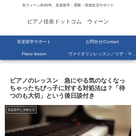
在ウィーン約40年。音楽留学・受験・現地生活サポート
ピアノ佳奈ドットコム ウィーン
音楽留学サポート
お問合せ/Contact
Piano lesson
ヴァイオリンレッスン／リザ・マリア Lisa-Maria SEKINE
ピアノのレッスン 急にやる気のなくなっ
ちゃったちびっ子に対する対処法は？「待
つのも大切」という後日談付き
音楽留学と演奏生活