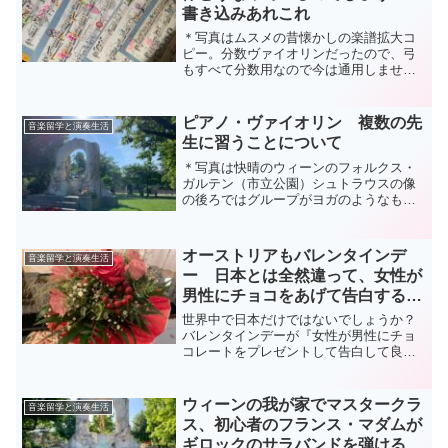
書き込みあれこれ
＊写真はムスメの昔懐かしの楽譜拡大コ
ピー。分数ヴァイオリンだったので、弓
もすべて分数用なので今は通用しません
が、良い思い出です昨日は私の酷く色塗
られたブルグミュラーに、沢山のご意見
をいただいてありがとうございました。
ピアノ・ヴァイオリン 複数の先
音楽留学と演奏生活
どの先生も、きちんとして...
生に習うことについて
＊写真は快晴のウィーンのフォルクス・
ガルテン（市立公園）シュトラウスの像
の後ろではグループがヨガのようなもの
を楽しんでいました＊ピアノやヴァイオ
リン、複数の先生に習うことについて書
いたブログをまたまたリメイクしたので
オーストリアもバレンタインデ
音楽留学と演奏生活
宜しかったらこちらを読ん...
ー 日本とは全然違って、女性が
男性にチョコをあげて告白する日
ではありませんw
世界中で日本だけではないでしょうか？
バレンタインデーが『女性が男性にチョ
コレートをプレゼントして告白して良い
日』であるのは。。。。こちらでは、た
だ単に友人や家族など、感謝や愛情を込
め、男女を問わずお花をプレゼントし合
ウィーンの我が家でマスタークラ
音楽留学と演奏生活
う日です。だからお花屋さ...
ス、初心者のフランス・マダムが
ギロックのサラバンドを弾けるよ