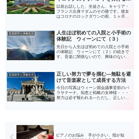
うになった件
以前お話しした、生徒さん、キャリア・
フランス出身マダムのその後です。彼女
はコロナのロックダウンの前、１ヶ月く
らいズブの初心者として私のところに入
門しました。やる気満々だったのです
が、ロックダウンが明けてオフィスに呼
人生ほぼ初めての入院と小手術の
音楽留学と演奏生活
び戻され、ピアノが中断状態...
体験記 ウィーンにて（３）
先日から人生ほぼ初めての入院と小手術
の体験記 ウィーンにて（２）の続きで
す。音楽に関係ないので、興味のない人
はどばしてください。手術が終わって私
達の病室に戻ってきたBさんも綺麗なオー
ストリア人。私よりひとつ年上です。返
正しい努力で夢を掴む—無駄を避
音楽留学と演奏生活
ってくるなり彼氏（ご主...
けて音楽家として成長する方法
今日の写真はウィーン国会議事堂前のパ
ラサテーナ。知恵と戦略の女神様・・・
努力は必ず報われる—ただし、正しい方
法で！音楽の道を歩む皆さんへ、今日お
伝えしたいのは、努力の大切さと同時
に、その努力が正しい方向に向かってい
るかを見極める勇気の重要性...
ピアノのお悩み 手が小さい、指が短