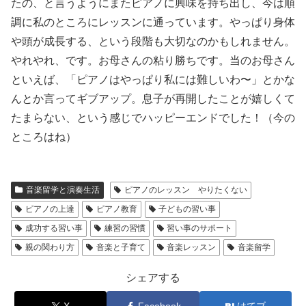
たの、と言うようにまたピアノに興味を持ち出し、今は順
調に私のところにレッスンに通っています。やっぱり身体
や頭が成長する、という段階も大切なのかもしれません。
やれやれ、です。お母さんの粘り勝ちです。当のお母さん
といえば、「ピアノはやっぱり私には難しいわ〜」とかな
んとか言ってギブアップ。息子が再開したことが嬉しくて
たまらない、という感じでハッピーエンドでした！（今の
ところはね）
音楽留学と演奏生活
ピアノのレッスン やりたくない
ピアノの上達
ピアノ教育
子どもの習い事
成功する習い事
練習の習慣
習い事のサポート
親の関わり方
音楽と子育て
音楽レッスン
音楽留学
シェアする