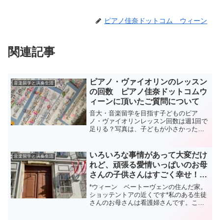
ピアノ佳奈ドットコム ウィーン
関連記事
ピアノ・ヴァイオリンのレッスン
音楽留学と演奏生活
の回数 ピアノ佳奈ドットコムウ
ィーンに頂いたご質問について
音大・音楽留学を目指す子どものピア
ノ・ヴァイオリンレッスン回数は週1回で
足りる？写真は、子どもが小さかった頃
に使っていたレッスン用の楽譜です。当
時は楽譜を拡大コピーし、厚紙に貼り、
レッスンで受けた細かい指導をすべて書
いろいろな事情があって大変だけ
音楽留学と演奏生活
き込んで、自宅で練習して...
れど、頑張る愛情いっぱいのお母
さんの子供さんはすごく幸せ！、
な件
*ウィーン ベートーヴェンの住んだ家。
ショッテントアの近くです*私のある生徒
さんのお母さんは看護婦さんです。この
コロナ禍で、それはもう、大忙し。夜勤
も普通にあります。その生徒ちゃんは、