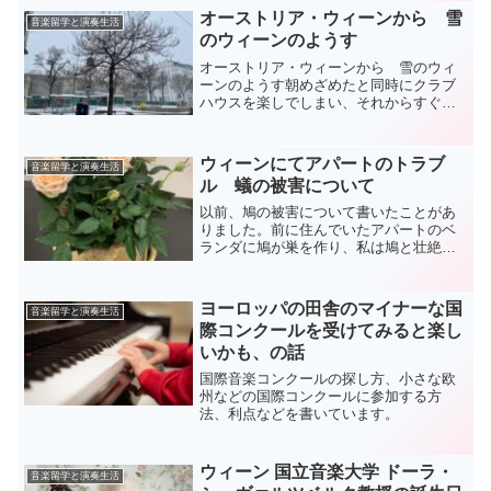
いわゆる、「センスの良い子・教えがい
オーストリア・ウィーンから 雪
音楽留学と演奏生活
のある子」です。なに...
のウィーンのようす
オーストリア・ウィーンから 雪のウィ
ーンのようす朝めざめたと同時にクラブ
ハウスを楽しでしまい、それからすぐに
レッスン。そのあとは慌ててランチを作
ったり、ドタバタしていてブログを書く
時間が今になってしまいました。クラブ
ウィーンにてアパートのトラブ
音楽留学と演奏生活
ハウスを始めて10日を軽...
ル 蟻の被害について
以前、鳩の被害について書いたことがあ
りました。前に住んでいたアパートのベ
ランダに鳩が巣を作り、私は鳩と壮絶な
戦いを繰り広げ、結果、管理会社に丸投
げして助かった、もう思い出したくもな
いくらい大変だった思い出です。さて、
ヨーロッパの田舎のマイナーな国
音楽留学と演奏生活
新しいスタジオに引っ越し...
際コンクールを受けてみると楽し
いかも、の話
国際音楽コンクールの探し方、小さな欧
州などの国際コンクールに参加する方
法、利点などを書いています。
ウィーン 国立音楽大学 ドーラ・
音楽留学と演奏生活