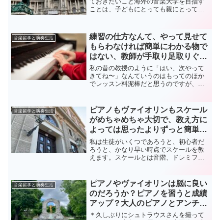
ておきたいこと海外の音楽大学を目指す
ことは、子どもにとっても親にとって
も、大きな希望のある選択です。けれど
も、その道を考える時には、演奏技術や
学校名だけでなく、親として一度立ち止
練習の仕方なんて、やって見せて
音楽留学と演奏生活
まって考えておきたいことが...
もらわなければ簡単にわかる物で
はない、教師が手取り足取りぐら
い細かく教えてはじめてわかる
私の昔の教授のように「はい、次やって
し、そうしたら上達するという話
きてね〜」なんていうのはもってのほか
でレッスン料泥棒だと思うのですが、対
象が趣味の生徒であれ大人であれ子供で
あれ、専門希望であれ、基本的には皆お
なじ、教師は生徒に「どうやって練習す
ピアノもヴァイオリンもスケール
音楽留学と演奏生活
るのか」を正しく教えなけ...
がめちゃめちゃ大切で、教え方に
よっては思ったよりずっと簡単、
という件
私は生徒がいくつであろうと、初心者だ
ろうと、かなり早い時点でスケールを教
えます。スケールとは音階、ドレミファ
ソラシドの事です。私の幼少の先生は、
うちの母同様たぶん、教える力のない人
だったと想像できるので、わたしがやっ
ピアノやヴァイオリンは脳に良い
音楽留学と演奏生活
とスケールというものに出...
のだろうか？ピアノを習うと成績
アップ？大人のピアノとアンチエ
イジング考
＊久しぶりにシュトラウスさんを撮って