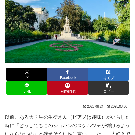
X
Facebook
はてブ
LINE
Pinterest
コピー
2023.08.24
2025.03.30
以前、ある大学生の生徒さん（ピアノは趣味）がいらした
時に「どうしてもこのショパンのスケルツォが弾けるよう
にならないの」と残念そうに私に言いました。「大好きで