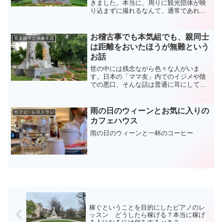
きました。本当に、周りに観光団体が映
り込まずに撮れるなんて、通常であれば
ありえないことで驚きます＊ちょっとこ
の手の話を耳にしたので、今日は「ピア
ノ」と「お勉強」について書いてみたい
お稽古事でも本気組でも、親同士
音楽留学と演奏生活
と思います。前にも書きま...
は距離をおいたほうが無難という
お話
世の中には残念ながら色々な人がいま
す。日本の「ママ友」内でのイジメや陰
での悪口、そんな話は普通に耳にして嫌
だなあとおもいます。どこの世の中で
も、他所の子供や親が気になってしょう
がない人もいるし、年がら年中、起こる
雨の日のウィーンとお気に入りの
カフェ・レストラン
ことすべてが不平100％の人...
カフェハウス
雨の日のウィーンと一杯のコーヒー
稼ぐということを目的にしたピアノのレ
ッスン どうしたら稼げる？本当に稼げ