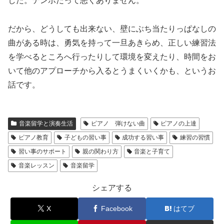
した。テンポだって悪くありません。
だから、どうしても出来ない、壁にぶち当たりっぱなしの
曲がある時は、勇気を持って一旦あきらめ、正しい練習法
を学べるところへ行ったりして環境を変えたり、時間をお
いて他のアプローチから入るとうまくいくかも、というお
話です。
音楽留学と演奏生活
ピアノ 弾けない曲
ピアノの上達
ピアノ教育
子どもの習い事
成功する習い事
練習の習慣
習い事のサポート
親の関わり方
音楽と子育て
音楽レッスン
音楽留学
シェアする
X
Facebook
はてブ