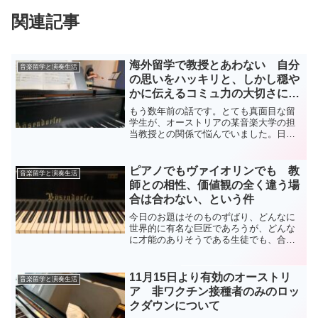
関連記事
海外留学で教授とあわない 自分
音楽留学と演奏生活
の思いをハッキリと、しかし穏や
かに伝えるコミュ力の大切さにつ
いて
もう数年前の話です。とても真面目な留
学生が、オーストリアの某音楽大学の担
当教授との関係で悩んでいました。日本
の音大での話ではありません。その担当
教授は、良かれと思って色々アドヴァイ
スをしてくれるのですが、それが彼女に
ピアノでもヴァイオリンでも 教
音楽留学と演奏生活
は「死ぬほど苦痛」でした...
師との相性、価値観の全く違う場
合は合わない、という件
今日のお題はそのものずばり、どんなに
世界的に有名な巨匠であろうが、どんな
に才能のありそうである生徒でも、合わ
ない場合は全く合わなくて、その場合
は、師弟関係は結ばない方が、お互いに
とって幸せだ、というお話です。もしく
11月15日より有効のオーストリ
音楽留学と演奏生活
は「ダメかも」と思ったら、...
ア 非ワクチン接種者のみのロッ
クダウンについて