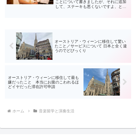
ことについて書きましたが、それに追加
して、ステーキも悪くないですよ、とい
うことを付け加えたいと思います。ステ
ーキといっても、脂身いっぱいのもので
はなく、フィレです。赤身。コロナ禍の
頃、ステーキに凝り、ミデ...
オーストリア・ウィーンに移住して驚い
たこと／サービスについて 日本と全く違
うのでどびっくり
オーストリア・ウィーンに移住して最も
嫌だったこと 本当にお腹のこわれるほ
どイヤだった滞在許可申請
ホーム
音楽留学と演奏生活