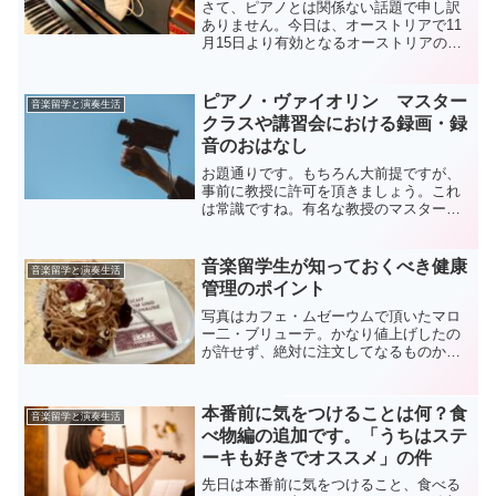
さて、ピアノとは関係ない話題で申し訳
ありません。今日は、オーストリアで11
月15日より有効となるオーストリアのコ
ロナ対策について簡単に書いてみたいと
思います。ソースはOFRのウェブサイト
です。日本でも少し報道されているよう
ピアノ・ヴァイオリン マスター
音楽留学と演奏生活
ですが、きちんと書...
クラスや講習会における録画・録
音のおはなし
お題通りです。もちろん大前提ですが、
事前に教授に許可を頂きましょう。これ
は常識ですね。有名な教授のマスターク
ラスや講習会だと、みんな当たり前のよ
うに三脚を立て録画しているので、明ら
かに「録画OK」のオーラばりばりです
音楽留学生が知っておくべき健康
音楽留学と演奏生活
が、そのような雰囲気がな...
管理のポイント
写真はカフェ・ムゼーウムで頂いたマロ
ー二・ブリューテ。かなり値上げしたの
が許せず、絶対に注文してなるものか、
と思ったのですが、誘惑には勝てず、お
いしくいただきました。お値段以上、中
身もバージョンアップしたのか、お味も
本番前に気をつけることは何？食
音楽留学と演奏生活
素晴らしかったです。リピ...
べ物編の追加です。「うちはステ
ーキも好きでオススメ」の件
先日は本番前に気をつけること、食べる