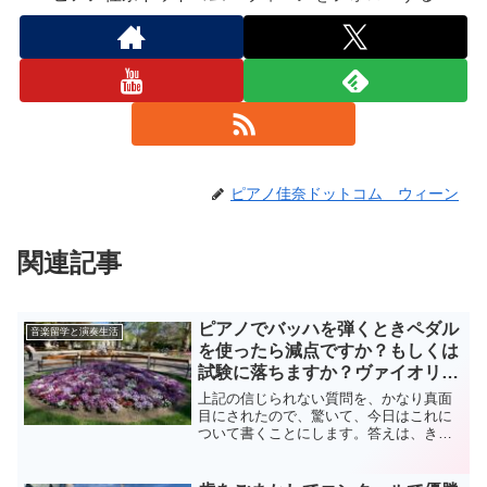
ピアノ佳奈ドットコム ウィーン
関連記事
ピアノでバッハを弾くときペダル
音楽留学と演奏生活
を使ったら減点ですか？もしくは
試験に落ちますか？ヴァイオリン
でバッハを弾くときにヴィブラー
上記の信じられない質問を、かなり真面
トをかけたら減点ですか？もしく
目にされたので、驚いて、今日はこれに
ついて書くことにします。答えは、きち
は試験に落ちますか？
んと勉強した方なら誰でもわかる、「そ
んなことありません」もしくは「程度問
題！」です。私が日本にいた子供の頃、