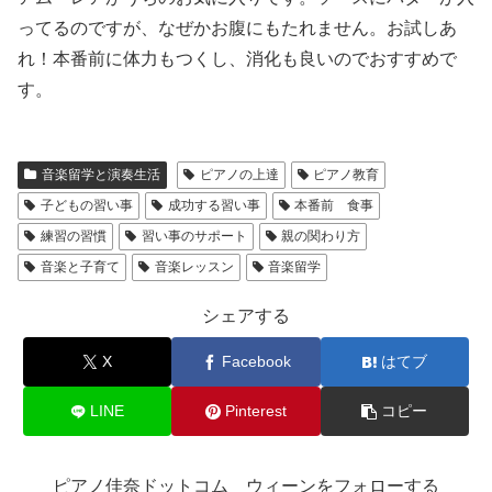
ってるのですが、なぜかお腹にもたれません。お試しあ
れ！本番前に体力もつくし、消化も良いのでおすすめで
す。
音楽留学と演奏生活
ピアノの上達
ピアノ教育
子どもの習い事
成功する習い事
本番前 食事
練習の習慣
習い事のサポート
親の関わり方
音楽と子育て
音楽レッスン
音楽留学
シェアする
X
Facebook
はてブ
LINE
Pinterest
コピー
ピアノ佳奈ドットコム ウィーンをフォローする