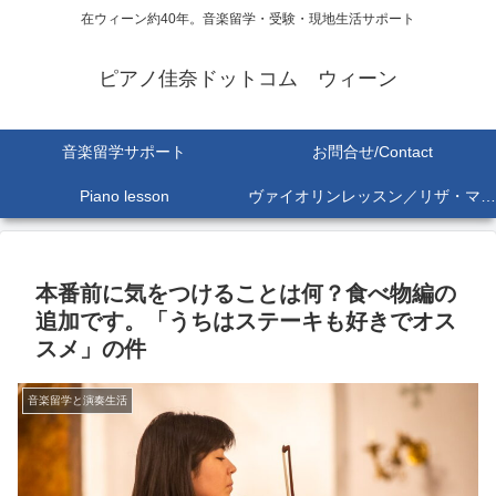
在ウィーン約40年。音楽留学・受験・現地生活サポート
ピアノ佳奈ドットコム ウィーン
音楽留学サポート
お問合せ/Contact
Piano lesson
ヴァイオリンレッスン／リザ・マリア Lisa-Maria SEKINE
本番前に気をつけることは何？食べ物編の
追加です。「うちはステーキも好きでオス
スメ」の件
音楽留学と演奏生活