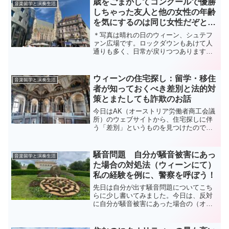
歳をごまかしてコンクールで優勝
音楽留学と演奏生活
「音大入試でバッハでペダ...
しちゃった友人と他の女性の年齢
を気にするのは同じ女性だぞと感
じた件
＊写真は晴れの日のウィーン、シュテフ
ァン広場です。ロックダウンもあけて人
通りも多く、日常が戻りつつあります。
ワクチン効果は絶大の様子＊さて、イン
ターネットの普及で世界各国にお友達が
できる時代になりました。今や下火にな
ウィーンの住宅探し：留学・移住
音楽留学と演奏生活
ってしまったと噂されるク...
者が知っておくべき差別と法的対
策とまたしても詐欺のお話
今日はAK（オーストリア労働者商工会議
所）のウェブサイトから、住宅探しに伴
う「差別」というものを見つけたので、
これを簡単にご紹介します。多くの所で
「差別」について話されていますが、ウ
ィーンの住宅市場にも、現行法による差
騒音問題 自分が騒音被害にあっ
音楽留学と演奏生活
別の問題が依然として残...
た場合の対処法（ウィーンにて）
私の経験を例に、警察を呼ぼう！
先日は自分が出す騒音問題についてこち
らに少し書いてみました。今日は、反対
に自分が騒音被害にあった場合の（オー
ストリアでの）対処法などについて書い
てみたいと思います。私はその昔、数年
間、上の階の住人の騒音に悩まされてい