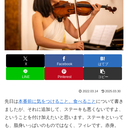
X
Facebook
はてブ
LINE
Pinterest
コピー
2022.03.14
2025.03.30
先日は
本番前に気をつけること、食べること
について書き
ましたが、それに追加して、ステーキも悪くないですよ、
ということを付け加えたいと思います。ステーキといって
も、脂身いっぱいのものではなく、フィレです。赤身。