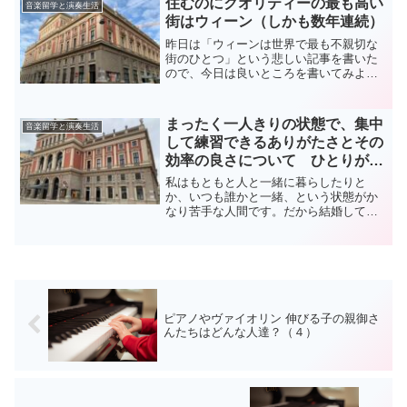
住むのにクオリティーの最も高い
音楽留学と演奏生活
ました。当時、そのアパー...
街はウィーン（しかも数年連続）
昨日は「ウィーンは世界で最も不親切な
街のひとつ」という悲しい記事を書いた
ので、今日は良いところを書いてみよう
と思います。ウィーンはもう何年も「居
住するにあたってとてもクオリティの高
い街ランキング」に名を挙げているので
まったく一人きりの状態で、集中
音楽留学と演奏生活
す。これは、犯罪や物価、...
して練習できるありがたさとその
効率の良さについて ひとりが好
き！
私はもともと人と一緒に暮らしたりと
か、いつも誰かと一緒、という状態がか
なり苦手な人間です。だから結婚して、
他人と一緒に暮らすなんてもう、絶対に
無理な話です。「ひとりだと寂しくて食
事が出来ない」とか「孤独は耐えられな
い」という友人がいますが、...
ピアノやヴァイオリン 伸びる子の親御さ
んたちはどんな人達？（４）