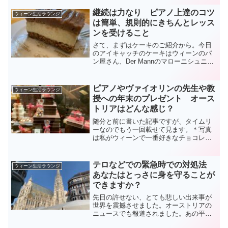
前からのガス・電気代の値上がりはもう
「エグい」という以外いいようがありま
継続は力なり ピアノ上達のコツ
ウィーン生活ラウンジ
せん。うちの場合ですが去...
は簡単、規則的にきちんとレッス
ンを受けること
さて、まずはケーキのご紹介から。今日
のアイキャッチのケーキはウィーンのパ
ン屋さん、Der Mannのマローニシュニッ
テです。これは秋の定番で、私の最も愛
するマロンケーキの一つです。本当にフ
レッシュで美味しいの〜。はい、本題で
ピアノやヴァイオリンの先生や教
ウィーン生活ラウンジ
す。今日のお話は...
授への年末のプレゼント オース
トリアはどんな感じ？
随分と前に書いた記事ですが、タイムリ
ーなのでもう一回載せて見ます。＊写真
は私がウィーンで一番好きなチョコレー
ト屋さん、Xocolatのショーウィンドウ。
ここのチョコレートは本当に危険で、い
つも自分にプレゼントしています。毎日
テロなどでの緊急時での対処法
ウィーン生活ラウンジ
買いたくなります...
あなたはとっさに身を守ることが
できますか？
先日の許せない、とても悲しい出来事が
世界を震撼させました。オーストリアの
ニュースでも報道されました。あの平和
な日本で、あのようなことが起きるなん