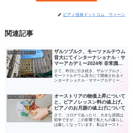
ピアノ佳奈ドットコム ウィーン
関連記事
ザルツブルク、モーツァルテウム
ウィーン生活ラウンジ
音大にてインターナショナル・サ
マーアカデミー2024年 非常識な
人達について
さて、昨日に引き続き、ザルツブルク、
モーツァルテウム音大にて開催されるイ
ンターナショナル・サマーアカデミーの
様子を書きます。コロナ禍が終わり、こ
の講習会が開催される事態ありがたいこ
とです。参加者がいなければ開催されな
オーストリアの物価上昇について
ウィーン生活ラウンジ
いこのマスタークラス、参...
と、ピアノレッスン料の値上げ。
ピアノのお月謝の値上げについて
さて、コロナであったり、大きな原因は
戦争ですが、この影響で私たちの暮らし
は厳しくなっています。私はオーストリ
アのウィーンに住んでいますが、数ヶ月