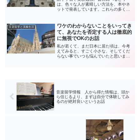
は、色々な人が素晴しい方法を、本やネ
ットで発表しています。これらの多くか
ら、ピアノなどの楽器学習も、学べるこ
とは実はたくさんあるのです。そのひと
つとして、アウトプットがあります。語
ワケのわからないことをいってき
音楽留学と演奏生活
学でいうインプットは、ご存...
て、あなたを否定する人は徹底的
に無視でOKのお話
私が若くて、まだ日本に居た頃は、今考
えてみると、すごく小さな、そしてくだ
らない事でいつも悩んでいたと思いま
す。考えたり、悩んだりした時間や神経
が、本当に無駄だった、と今ならば思え
るのですが、当時は若かったし、人生経
験も浅かったので全く気がつ...
音楽留学情報 人から得た情報は、頭か
ら信じるより、まずは自分で体験してみ
るのが絶対良いというお話