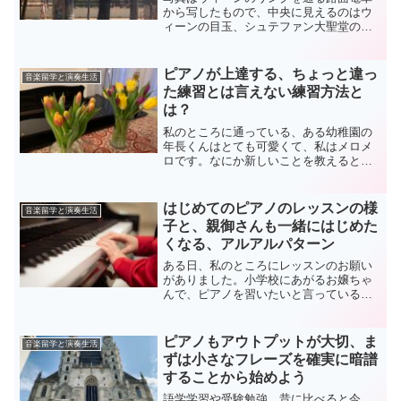
から写したもので、中央に見えるのはウ
ィーンの目玉、シュテファン大聖堂の塔
です。この塔はとても高いので、ウィー
ンのあちらこちらから見ることができる
のです。さて、本題です。私が最近のレ
ピアノが上達する、ちょっと違っ
音楽留学と演奏生活
ッスンで頻繁に取り入れて...
た練習とは言えない練習方法と
は？
私のところに通っている、ある幼稚園の
年長くんはとても可愛くて、私はメロメ
ロです。なにか新しいことを教えると、
嬉しそうにその大きな二重の目を輝かせ
て、口角を思いっきりあげて、「に
や〜〜〜〜」っと笑う。その笑顔がも
はじめてのピアノのレッスンの様
音楽留学と演奏生活
う、たまらんというか、ほんとう...
子と、親御さんも一緒にはじめた
くなる、アルアルパターン
ある日、私のところにレッスンのお願い
がありました。小学校にあがるお嬢ちゃ
んで、ピアノを習いたいと言っている、
どんな様子か「お試しレッスン」にうか
がっても良いかしら？はいはい、喜ん
で！どうぞ、みたいな感じです。フラン
ピアノもアウトプットが大切、ま
音楽留学と演奏生活
ス人の母子さん。ドイツ語で...
ずは小さなフレーズを確実に暗譜
することから始めよう
語学学習や受験勉強、昔に比べると今