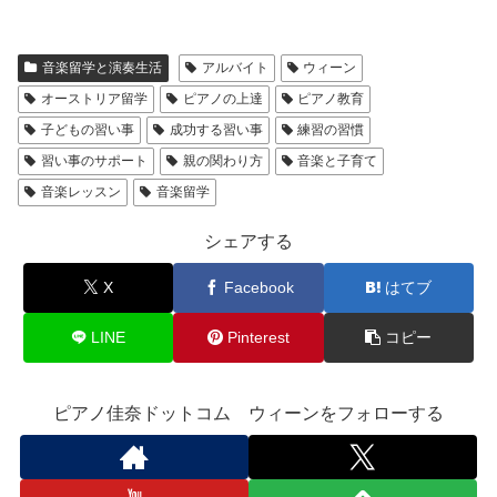
音楽留学と演奏生活
アルバイト
ウィーン
オーストリア留学
ピアノの上達
ピアノ教育
子どもの習い事
成功する習い事
練習の習慣
習い事のサポート
親の関わり方
音楽と子育て
音楽レッスン
音楽留学
シェアする
X
Facebook
はてブ
LINE
Pinterest
コピー
ピアノ佳奈ドットコム ウィーンをフォローする