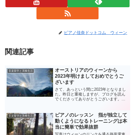
ピアノ佳奈ドットコム ウィーン
関連記事
オーストリアのウィーンから
音楽留学と演奏生活
2023年明けましておめでとうご
ざいます
さて、あっという間に2023年となりまし
た。昨日と重複しますが、ブログを読ん
でくださってありがとうございます。お
正月ではありますが、ここはウィーン。
今日もいつも通りにはじまりました。ニ
ューイヤーコンサートも日本にいる時は
ピアノのレッスン 指が独立して
音楽留学と演奏生活
それこそかぶりつきで...
動くようになるトレーニングは本
当に簡単で効果抜群
写真はウィーンのリンクを通る路面電車