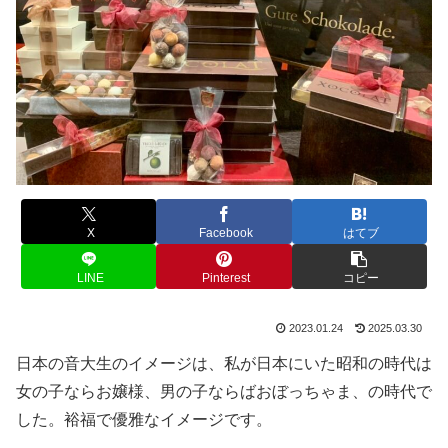
X
Facebook
はてブ
LINE
Pinterest
コピー
2023.01.24
2025.03.30
日本の音大生のイメージは、私が日本にいた昭和の時代は
女の子ならお嬢様、男の子ならばおぼっちゃま、の時代で
した。裕福で優雅なイメージです。