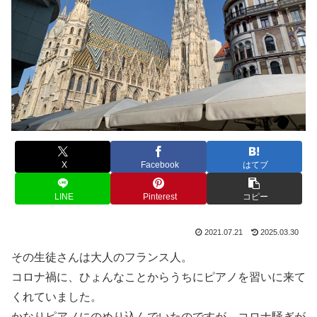
X
Facebook
はてブ
LINE
Pinterest
コピー
2021.07.21
2025.03.30
その生徒さんは大人のフランス人。
コロナ禍に、ひょんなことからうちにピアノを習いに来て
くれていました。
かなりピアノにのめり込んでいたのですが、コロナ騒ぎが