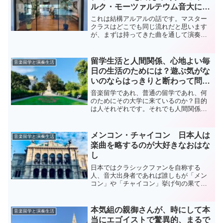
ルク・モーツァルテウム音大に
て） ちょっと感じる残念さにつ
これは結構アルアルの話です。マスター
いて
クラスはどこでも同じ流れだと思います
が、まずは持ってきた曲を通して演奏し
て、その後にレクチャーが始まります。
例外的にもうすでにその教授の門下生
で、曲を通さず、いきなりレッスンとい
留学生活と人間関係、心地よい毎
音楽留学と演奏生活
う場合もありますが、これは...
日の生活のためには？遊ぶ気がな
いのならはっきりと断わって問題
ないという話
音楽留学であれ、普通の留学であれ、何
のためにその大学に来ているのか？目的
は人それぞれです。それでも人間関係を
円滑に心良いものにして生活できれば、
それに越したことはありません。それに
は少し気まずいと思っても、自分の意志
メンコン・チャイコン 日本人は
音楽留学と演奏生活
はきちんと通すことが大切...
楽曲を略するのが大好きなおはな
し
日本ではクラシックファンを自称する
人、音大出身者であれば誰しもが「メン
コン」や「チャイコン」挙げ句の果てに
は「ショスタコ」がなんの略だかすぐに
わかることと思います。「メンコン」は
メンデルスゾーン作曲のヴァイオリンコ
本気組の親御さんが、時にして本
音楽留学と演奏生活
ンチェルトの略だし、「チャ...
当にエゴイストで驚異的、まるで