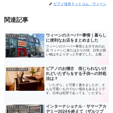
ピアノ佳奈ドットコム ウィーン
関連記事
ウィーンのスーパー事情｜暮らし
音楽留学と演奏生活
に便利なお店をまとめました
ウィーンのスーパー事情とおすすめのお
店 ウィーンに来たばかりの頃、日常の買
い物は今よりずっと不便でした。土曜日
は午前中に店が閉まり、日曜や祝日はど
こも開いていないので、うっかり買い忘
れると本当に困ったものです。日本とは
ピアノのお稽古 信じられないけ
音楽留学と演奏生活
比べ物にならないものの...
れどいたずらをする子供への対処
法は？
「いたずら」と可愛く書きましたが、そ
んな可愛いものでない場合もあるようで
す。日本は犯罪であっても「いたずら」
と表現するのでそう書いてみましたが、
日本の「いたずら」のいくつかは立派な
違法行為です。きちんと現行犯で見つ
インターナショナル・サマーアカ
音楽留学と演奏生活
け、叱りましょう。私はもと...
デミー2024を終えて（ザルツブ