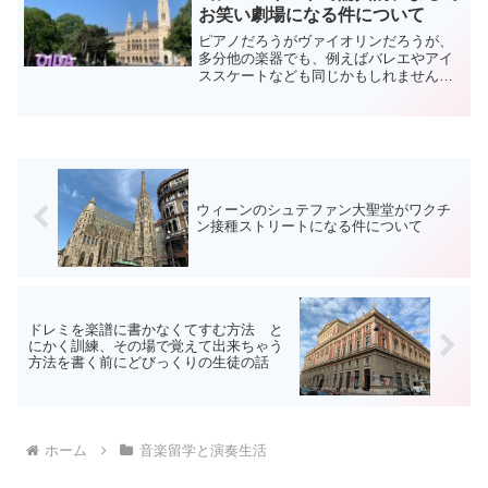
お笑い劇場になる件について
ピアノだろうがヴァイオリンだろうが、
多分他の楽器でも、例えばバレエやアイ
ススケートなども同じかもしれません。
世界中のステージ・ママ・パパは時にし
て、恐ろしいほどの行動や、それを通り
越してもう、笑えない程のお笑いの世界
へ突入します。どうしてこ...
ウィーンのシュテファン大聖堂がワクチ
ン接種ストリートになる件について
ドレミを楽譜に書かなくてすむ方法 と
にかく訓練、その場で覚えて出来ちゃう
方法を書く前にどびっくりの生徒の話
ホーム
音楽留学と演奏生活