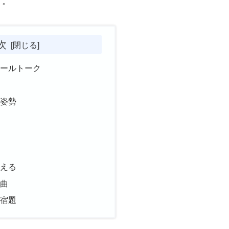
す。
次
モールトーク
と姿勢
覚える
る曲
の宿題