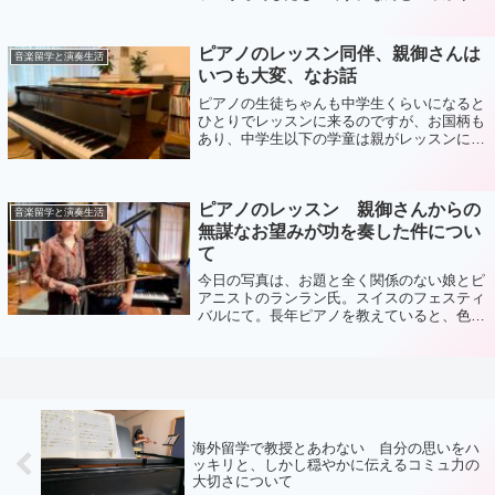
アカデミー、最高です＊「伸びる子の親」に
ついては、今まで何度か書いてきたのです
が、やや、「普通のお稽古におけるケース」
ピアノのレッスン同伴、親御さんは
音楽留学と演奏生活
を...
いつも大変、なお話
ピアノの生徒ちゃんも中学生くらいになると
ひとりでレッスンに来るのですが、お国柄も
あり、中学生以下の学童は親がレッスンに連
れてきて同伴しているケースが普通です。日
本では小学生くらいの子供でも、何十分も電
車に乗って移動する、ということが普通の
ピアノのレッスン 親御さんからの
よ...
音楽留学と演奏生活
無謀なお望みが功を奏した件につい
て
今日の写真は、お題と全く関係のない娘とピ
アニストのランラン氏。スイスのフェスティ
バルにて。長年ピアノを教えていると、色々
な親御さんと出会います。とんでもなく、ど
びっくりな要求を、本当に素直に、無邪気な
目で要求されることにはもう、慣れっこに
な...
海外留学で教授とあわない 自分の思いをハ
ッキリと、しかし穏やかに伝えるコミュ力の
大切さについて