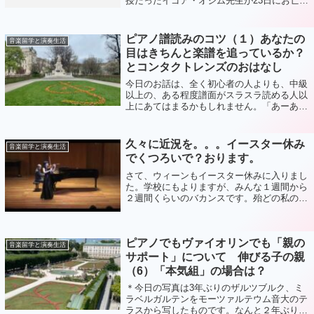
授だったイゴア・オジム先生が23日にお亡く
なりになられました。今日は先生の思い出を
書いてみたいと思います。私は娘のおかげ
で、多くのヴァイオリン教授・指導者のレ...
ピアノ譜読みのコツ（１）あなたの
音楽留学と演奏生活
目はきちんと楽譜を追っているか？
とコンタクトレンズのおはなし
今日のお話は、全く初心者の人よりも、中級
以上の、ある程度譜面がスラスラ読める人以
上にあてはまるかもしれません。「あーあ、
譜読みが遅いわ、いやんなるわ」と思ってい
らっしゃる方、ピアノから離れて、もっと違
う観点で考えてみてください。そのポイン
久々に近況を。。。イースター休み
音楽留学と演奏生活
ト...
でくつろいで？おります。
さて、ウィーンもイースター休みに入りまし
た。学校にもよりますが、みんな１週間から
２週間くらいのバカンスです。殆どの私の生
徒さんたちは外国に出かけるので、私もバカ
ンス。と言っても、ムスメが先週から帰国し
ているので、楽しくワーワー・ギャーギャ
ピアノでもヴァイオリンでも「親の
ー...
音楽留学と演奏生活
サポート」について 伸びる子の親
（6）「本気組」の場合は？
＊今日の写真は3年ぶりのザルツブルク、ミ
ラベルガルテンをモーツァルテウム音大のテ
ラスから写したものです。なんと２年ぶりの