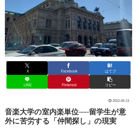
X
Facebook
はてブ
LINE
Pinterest
コピー
2022.05.13
音楽大学の室内楽単位──留学生が意
外に苦労する「仲間探し」の現実