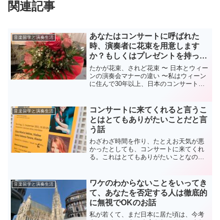
関連記事
あなたはコンサートに呼ばれた
音楽留学と演奏生活
時、演奏者に花束を用意します
か？もしくはプレゼントを持って
行きますか？
たかが花束、されど花束 〜 日本とウィー
ンの演奏会マナーの違い 〜私はウィーン
に住んで30年以上、日本のコンサートに
は長らく足を運んでいません。そのた
め、日本の演奏会事情には疎くなってい
るのですが、ある日、日本のピアニスト
コンサートに来てくれると言うこ
音楽留学と演奏生活
の友人からこんな話...
とはとてもありがたいことだと言
う話
わざわざ時間を作り、たとえお天気が悪
かったとしても、コンサートに来てくれ
る。これはとてもありがたいことなので
す。たとえそのコンサートが無料だった
としても同じ事。数十ユーロのチケット
を購入して来てくださるとなるともう、
ワケのわからないことをいってき
音楽留学と演奏生活
それは本当にありがたいこ...
て、あなたを否定する人は徹底的
に無視でOKのお話
私が若くて、まだ日本に居た頃は、今考