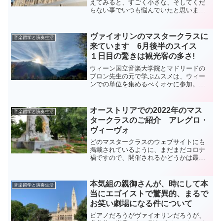
えてみると、すごく小さな、そしてくだ
らない事でいつも悩んでいたと思いま
す。考えたり、悩んだりした時間や神経
が、本当に無駄だった、と今ならば思え
るのですが、当時は若かったし、人生経
ヴァイオリンのマスタークラスに
音楽留学と演奏生活
験も浅かったので全く気がつ...
来ています 6月後半のスイス
１日目の驚きは観光客の多さ!
ウィーン国立音楽大学院とマドリードの
ブロン先生の元で学ぶムスメは、ウィー
ンでの単位を集めるべくオケに参加。マ
ドリードでの学期末を待たずにウィーン
に帰国しました。コンチェルトハウスで
のコンサートを終えて次の日にはスイス
オーストリアでの2022年のマス
音楽留学と演奏生活
のマスタークラス&コンサ...
タークラスのご紹介 アレグロ・
ヴィーヴォ
どのマスタークラスのウェブサイトにも
掲載されているように、まだまだコロナ
禍ですので、開催されるかどうかは最後
の最後まで分かりませんが、開催される
ことを祈って書いてみたいと思います。
本日は、長年の歴史があり、今ではオー
本気組の親御さんが、時にして本
音楽留学と演奏生活
ストリアの巨大マスターク...
当にエゴイストで驚異的、まるで
お笑い劇場になる件について
ピアノだろうがヴァイオリンだろうが、