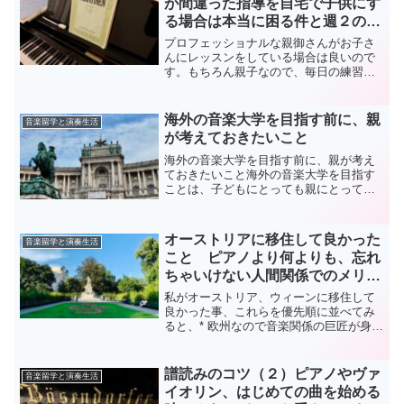
が間違った指導を自宅で子供にす
る場合は本当に困る件と週２のレ
ッスンがコスパの良いワケ
プロフェッショナルな親御さんがお子さ
んにレッスンをしている場合は良いので
す。もちろん親子なので、毎日の練習そ
のものがかなりバトルになって、大
変〜、ということはアルアルですが、実
際にきちんと音大を出て、演奏出来る親
海外の音楽大学を目指す前に、親
音楽留学と演奏生活
御さんがお子さんと毎日一緒に...
が考えておきたいこと
海外の音楽大学を目指す前に、親が考え
ておきたいこと海外の音楽大学を目指す
ことは、子どもにとっても親にとって
も、大きな希望のある選択です。けれど
も、その道を考える時には、演奏技術や
学校名だけでなく、親として一度立ち止
オーストリアに移住して良かった
音楽留学と演奏生活
まって考えておきたいことが...
こと ピアノより何よりも、忘れ
ちゃいけない人間関係でのメリッ
ト
私がオーストリア、ウィーンに移住して
良かった事、これらを優先順に並べてみ
ると、* 欧州なので音楽関係の巨匠が身近
に居る。ベストな指導力と環境がある。*
子供の教育面での素晴らしい環境（学費
がかからないなど）なのですが、これら
譜読みのコツ（２）ピアノやヴァ
音楽留学と演奏生活
は以前にも書いて...
イオリン、はじめての曲を始める