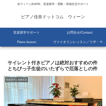
在ウィーン約40年。音楽留学・受験・現地生活サポート
ピアノ佳奈ドットコム ウィーン
音楽留学サポート
お問合せ/Contact
Piano lesson
ヴァイオリンレッスン／リザ・マリア Lisa-Maria SEKINE
サイレント付きピアノは絶対おすすめの件
とちびっ子生徒のいたずらで厄落としの件
音楽留学と演奏生活