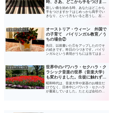
時、さあ、どこから手をつけます
か？
新しい曲を始める時、あなたはどこから
手をつけますか？はじめっから両手でい
きなり、という方もいると思うし、左右
別々に、など色々だと思います。そして
これはもう、その人のレベルによって全
然変わってきます。音大を卒業して、か
オーストリア・ウィーン 外国で
音楽留学と演奏生活
なりの曲をこなしてきた人...
の子育て バイリンガル教育／う
ちの場合②
先日、以前書いた①をアップしたのでそ
の続きです。昨日のつづきです。バイリ
ンガルという表現がうちには当てはまり
ませんが、わかりやすいので使いまし
た。ウィーンのフレンチスクール、リセ
の思い出 幼稚部の時のお話リセの幼稚
世界中のパワハラ・セクハラ・ク
音楽留学と演奏生活
部に見学に行き、教育方針を...
ラシック音楽の世界（音楽大学）
も変わりました。生徒に触れずに
指導すること
昭和時代は、音楽大学や楽器のお稽古だ
けでなく、日本中にパワハラ・セクハラ
が蔓延していました。たとえば会社の飲
み会で、女性が男性にお酌をするのは普
通、しないと怒られる、なんて、当たり
前の話でした。信じられない話ですが、
女子社員にふれたりしても...