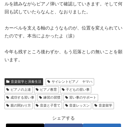
ルを踏みながらピアノ弾いて確認していきます。そして何
回も試していたらなんと、なおりました。
カーベルを支える軸のようなものが、位置を変えられてい
たのです。本当によかったよ（涙）
今年も残すところ後わずか、もう厄落としの無いことを願
います。
音楽留学と演奏生活
サイレントピアノ ヤマハ
ピアノの上達
ピアノ教育
子どもの習い事
成功する習い事
練習の習慣
習い事のサポート
親の関わり方
音楽と子育て
音楽レッスン
音楽留学
シェアする